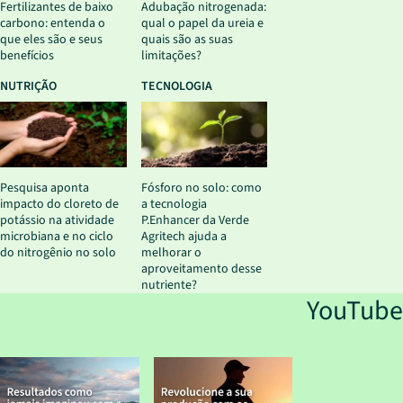
Fertilizantes de baixo
Adubação nitrogenada:
carbono: entenda o
qual o papel da ureia e
que eles são e seus
quais são as suas
benefícios
limitações?
NUTRIÇÃO
TECNOLOGIA
Pesquisa aponta
Fósforo no solo: como
impacto do cloreto de
a tecnologia
potássio na atividade
P.Enhancer da Verde
microbiana e no ciclo
Agritech ajuda a
do nitrogênio no solo
melhorar o
aproveitamento desse
nutriente?
YouTube