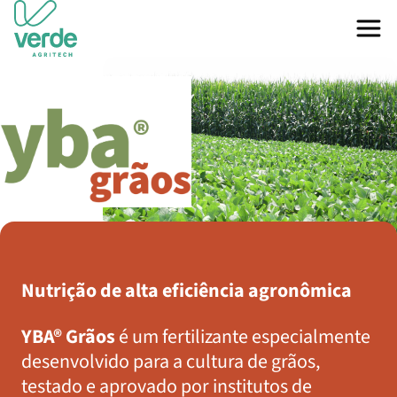
Nutrição de alta eficiência agronômica
YBA® Grãos
é um
fertilizante especialmente
desenvolvido para a cultura de grãos,
testado e aprovado por institutos de