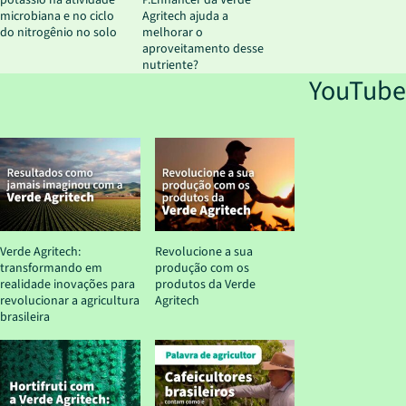
potássio na atividade
P.Enhancer da Verde
microbiana e no ciclo
Agritech ajuda a
do nitrogênio no solo
melhorar o
aproveitamento desse
nutriente?
YouTube
Verde Agritech:
Revolucione a sua
transformando em
produção com os
realidade inovações para
produtos da Verde
revolucionar a agricultura
Agritech
brasileira