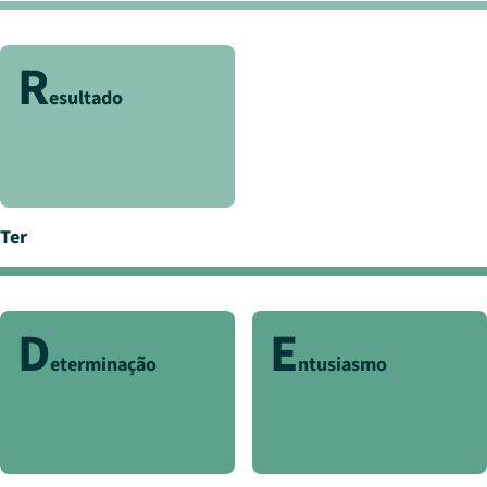
R
esultado
Ter
D
E
eterminação
ntusiasmo