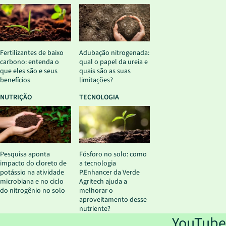
Fertilizantes de baixo
Adubação nitrogenada:
carbono: entenda o
qual o papel da ureia e
que eles são e seus
quais são as suas
benefícios
limitações?
NUTRIÇÃO
TECNOLOGIA
Pesquisa aponta
Fósforo no solo: como
impacto do cloreto de
a tecnologia
potássio na atividade
P.Enhancer da Verde
microbiana e no ciclo
Agritech ajuda a
do nitrogênio no solo
melhorar o
aproveitamento desse
nutriente?
YouTube